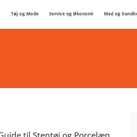
Tøj og Mode
Service og Økonomi
Mad og Sundh
uide til Stentøj og Porcelæn