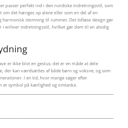
r passer perfekt ind i den nordiske indretningsstil, som
 om det hænges op alene eller som en del af en
 og harmonisk stemning til rummet. Det tidløse design gør
r i enhver indretningsstil, hvilket gør dem til en alsidig
ydning
ve er ikke blot en gestus; det er en måde at dele
ave, der kan værdsættes af både børn og voksne, og som
erationer. I en tid, hvor mange søger efter
om et symbol på kærlighed og omtanke.