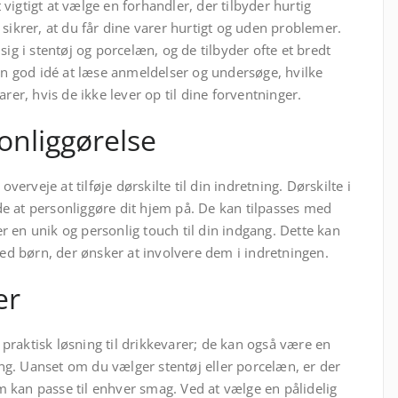
igtigt at vælge en forhandler, der tilbyder hurtig
sikrer, at du får dine varer hurtigt og uden problemer.
sig i stentøj og porcelæn, og de tilbyder ofte et bredt
 en god idé at læse anmeldelser og undersøge, hvilke
rer, hvis de ikke lever op til dine forventninger.
onliggørelse
rveje at tilføje dørskilte til din indretning. Dørskilte i
e at personliggøre dit hjem på. De kan tilpasses med
ver en unik og personlig touch til din indgang. Dette kan
med børn, der ønsker at involvere dem i indretningen.
er
raktisk løsning til drikkevarer; de kan også være en
ning. Uanset om du vælger stentøj eller porcelæn, er der
 kan passe til enhver smag. Ved at vælge en pålidelig