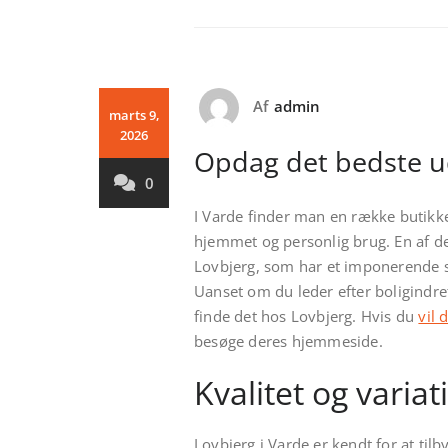
Af
admin
marts 9,
2026
Opdag det bedste ud
0
I Varde finder man en række butikker
hjemmet og personlig brug. En af 
Lovbjerg, som har et imponerende so
Uanset om du leder efter boligindre
finde det hos Lovbjerg. Hvis du
vil 
besøge deres hjemmeside.
Kvalitet og variat
Lovbjerg i Varde er kendt for at til