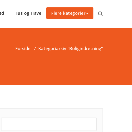
ed
Hus og Have
Flere kategorier
Forside
/
Kategoriarkiv "Boligindretning"