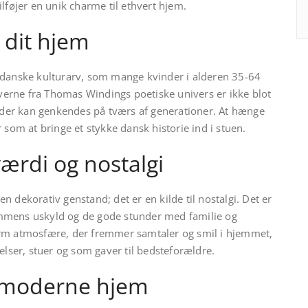
lføjer en unik charme til ethvert hjem.
 dit hjem
 danske kulturarv, som mange kvinder i alderen 35-64
iverne fra Thomas Windings poetiske univers er ikke blot
, der kan genkendes på tværs af generationer. At hænge
 som at bringe et stykke dansk historie ind i stuen.
ærdi og nostalgi
 dekorativ genstand; det er en kilde til nostalgi. Det er
mmens uskyld og de gode stunder med familie og
arm atmosfære, der fremmer samtaler og smil i hjemmet,
elser, stuer og som gaver til bedsteforældre.
il moderne hjem