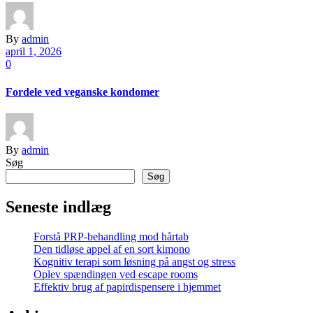
By
admin
april 1, 2026
0
Fordele ved veganske kondomer
By
admin
Søg
Søg
Seneste indlæg
Forstå PRP-behandling mod hårtab
Den tidløse appel af en sort kimono
Kognitiv terapi som løsning på angst og stress
Oplev spændingen ved escape rooms
Effektiv brug af papirdispensere i hjemmet