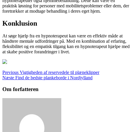
hypnoterapeuter også hjemmebehandling. Dette kan være en
praktisk løsning for personer med mobilitetsproblemer eller dem, der
foretrækker at modtage behandling i deres eget hjem.
Konklusion
At søge hjælp fra en hypnoterapeut kan være en effektiv måde at
håndtere mentale udfordringer på. Med en kombination af erfaring,
fleksibilitet og en empatisk tilgang kan en hypnoterapeut hjælpe med
at skabe positive forandringer i livet.
Indlægsnavigation
Previous
Vigtigheden af reservedele til plæneklipper
Næste
Find de bedste plankeborde i Nordjylland
Om forfatteren