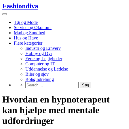
Skip
Fashiondiva
to
content
Tøj og Mode
Service og Økonomi
Mad og Sundhed
Hus og Have
Flere kategorier
Industri og Erhverv
Hobby og Dyr
Ferie og Lejligheder
Computer og IT
Uddannelse og Ledelse
Biler og sjov
Boligindretning
Hvordan en hypnoterapeut
kan hjælpe med mentale
udfordringer